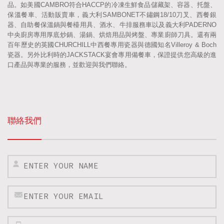
品。如美國CAMBRO符合HACCP的冷凍生鮮食品儲藏架、容器、托盤、
保溫餐車、活動販賣車，義大利SAMBONET不鏽鋼18/10刀叉、西餐銀
器、自助餐保溫鍋與餐檯用具、酒水、牛排服務車以及義大利PADERNO
中央廚房專用厚底炒鍋、湯鍋、烘焙用品與烤盤、專業廚師刀具。還有兩
百年歷史的英國CHURCHILL中西餐專用瓷器與德國知名Villeroy & Boch
瓷器。另外比利時的JACKSTACK宴會專用備餐車，保證提供您高級的進
口產品與專業的服務，並歡迎與我們聯絡。
聯絡我們