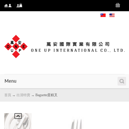
Menu
首頁
→
出清特賣
→
Baguette蛋糕叉