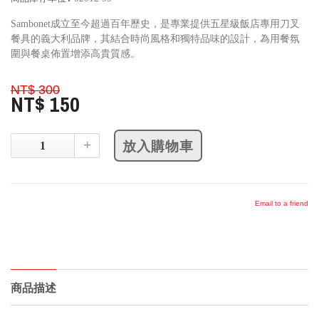
Sambonet成立至今超過百年歷史，是專業提供五星級飯店專用刀叉
餐具的義大利品牌，其結合時尚風格和獨特品味的設計，為用餐氛
圍與餐桌佈置增添高貴質感。
NT$ 300
NT$ 150
+
Email to a friend
商品描述