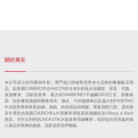
關於萬安
本公司成立於民國86年初，專門進口與銷售世界各大品牌的餐廳飯店用
品。如美國CAMBRO符合HACCP的冷凍生鮮食品儲藏架、容器、托盤、
保溫餐車、活動販賣車，義大利SAMBONET不鏽鋼18/10刀叉、西餐銀
器、自助餐保溫鍋與餐檯用具、酒水、牛排服務車以及義大利PADERNO
中央廚房專用厚底炒鍋、湯鍋、烘焙用品與烤盤、專業廚師刀具。還有兩
百年歷史的英國CHURCHILL中西餐專用瓷器與德國知名Villeroy & Boch
瓷器。另外比利時的JACKSTACK宴會專用備餐車，保證提供您高級的進
口產品與專業的服務，並歡迎與我們聯絡。