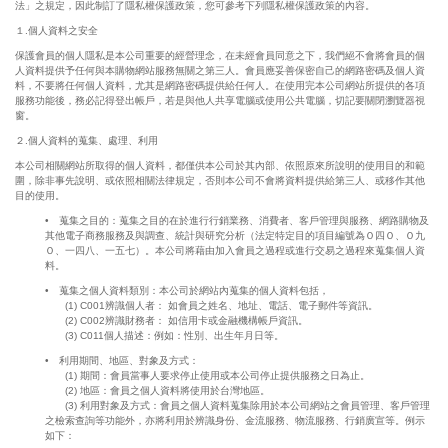
法」之規定，因此制訂了隱私權保護政策，您可參考下列隱私權保護政策的內容。
１.個人資料之安全
保護會員的個人隱私是本公司重要的經營理念，在未經會員同意之下，我們絕不會將會員的個
人資料提供予任何與本購物網站服務無關之第三人。會員應妥善保密自己的網路密碼及個人資
料，不要將任何個人資料，尤其是網路密碼提供給任何人。在使用完本公司網站所提供的各項
服務功能後，務必記得登出帳戶，若是與他人共享電腦或使用公共電腦，切記要關閉瀏覽器視
窗。
２.個人資料的蒐集、處理、利用
本公司相關網站所取得的個人資料，都僅供本公司於其內部、依照原來所說明的使用目的和範
圍，除非事先說明、或依照相關法律規定，否則本公司不會將資料提供給第三人、或移作其他
目的使用。
• 蒐集之目的：蒐集之目的在於進行行銷業務、消費者、客戶管理與服務、網路購物及
其他電子商務服務及與調查、統計與研究分析（法定特定目的項目編號為Ｏ四Ｏ、Ｏ九
Ｏ、一四八、一五七）。本公司將藉由加入會員之過程或進行交易之過程來蒐集個人資
料。
• 蒐集之個人資料類別：本公司於網站內蒐集的個人資料包括，
(1) C001辨識個人者： 如會員之姓名、地址、電話、電子郵件等資訊。
(2) C002辨識財務者： 如信用卡或金融機構帳戶資訊。
(3) C011個人描述：例如：性別、出生年月日等。
• 利用期間、地區、對象及方式：
(1) 期間：會員當事人要求停止使用或本公司停止提供服務之日為止。
(2) 地區：會員之個人資料將使用於台灣地區。
(3) 利用對象及方式：會員之個人資料蒐集除用於本公司網站之會員管理、客戶管理
之檢索查詢等功能外，亦將利用於辨識身份、金流服務、物流服務、行銷廣宣等。例示
如下：