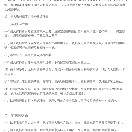
壹、為確保本事業保有個人資料檔之安全，依法指定專人依下述個人資料檔案安全維護計畫辦
理維護事項。
貳、個人資料檔案之安全維護計畫：
一、資料安全方面
(一) 個人資料檔案建置在資料庫上者，應釐定使用範圍及使用權限「使用者代碼」、「識別密
碼」，識別密碼應保密，不得與他人共用。
(二) 個人資料檔案儲存在個人電腦硬式磁碟機上者，資料保有單位應在該個人電腦設置開機密
碼、螢幕保護程式密碼及相關安全措施。
(三) 非經允准不得使用個人資料檔案。
(四) 個人資料檔案使用完畢應即退出，不得留置在電腦顯示畫面上。
(五) 個人所使用之識別密碼應予保密，且須於一固定時間後自行變更密碼，以防它人竊取並長
期使用。
(六) 若顧客以電話查詢其個人資料時，需先經認證後方可回覆相關資料，以維護顧客之權益。
(七) 以網際網路蒐集、處理、國際傳遞及利用個人資料時，應採行必要的事前預防及保護措
施，偵測及防制電腦病毒及其他惡意軟體，確保系統正常運作。
(八) 以網際網路進行交易處理時，應評估可能之安全風險，並研擬妥適的安全控管措施。
二、資料稽核方面
(一) 以電腦處理個人資料時，應核對個人資料之輸入、輸出、編輯或更正是否與原檔案相符。
(二) 個人資料提供使用時，應核對與檔案資料是否相符，如有疑義，應調閱原檔案查核。