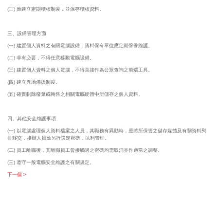
(三) 應建立定期稽核制度，並保存稽核資料。
三、設備管理方面
(一) 建置個人資料之有關電腦設備，資料保有單位應定期保養維護。
(二) 非有必要，不得任意移動電腦設備。
(三) 建置個人資料之個人電腦，不得直接作為公眾查詢之前端工具。
(四) 建立異地備援制度。
(五) 確實刪除廢棄或轉售之相關電腦硬體中所儲存之個人資料。
四、其他安全維護事項
(一) 以電腦處理個人資料檔案之人員，其職務有異動時，應將所保管之儲存媒體及有關資料列
冊移交，接辦人員應另行設定密碼，以利管理。
(二) 員工離職後，其離職員工曾接觸過之密碼均需取消並作適當之調整。
(三) 遵守一般電腦安全維護之有關規定。
下一個 >