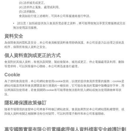
(3) 請求補充或更正。
(4) 請求停止蒐集、處理或利用。
(5) 請求刪除。
會員如欲行使上述權利，可與本公司客服連絡進行申請。
• 請注意！如拒絕提供加入會員所需必要之資料，將可能導致無法享受完整服務或完全
無法使用該項服務。
資料安全
為保障會員的隱私及安全，本公司會員帳號資料會用密碼保護。本公司並盡力以合理之技術及
程序，保障所有個人資料之安全。
個人資料查詢或更正的方式
會員對於其個人資料，有查詢及閱覽、製給複製本、補充或更正、停止電腦處理及利用、刪除
等需求時，可以與客服中心聯絡，本公司將迅速進行處理。
Cookie
為了便利會員使用，本公司網站會使用cookie技術，以便於提供會員所需要的服務；cookie是
網站伺服器用來和會員瀏覽器進行溝通的一種技術，它可能在會員的電腦中隨機儲存字串，用
以辨識區別使用者，若會員關閉cookie有可能導致無法順利登入網站或無法使用購物車等狀
況。
隱私權保護政策修訂
隨著市場環境的改變本公司將會不時修訂網站政策。會員如果對於本公司網站隱私權聲明、或
與個人資料有關之相關事項有任何疑問，可以利用電子郵件和本公司客服聯絡。
萬安國際實業有限公司電腦處理個人資料檔案安全維護計劃