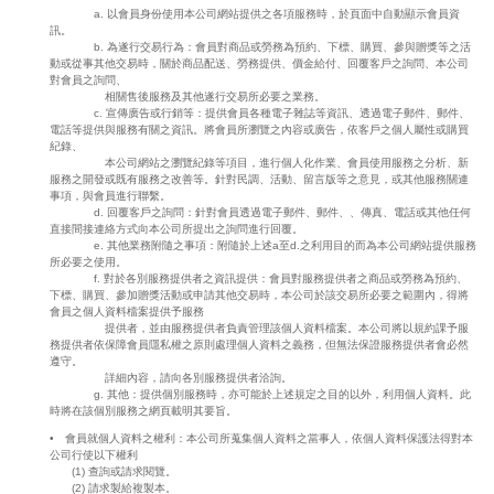
a. 以會員身份使用本公司網站提供之各項服務時，於頁面中自動顯示會員資
訊。
b. 為遂行交易行為：會員對商品或勞務為預約、下標、購買、參與贈獎等之活
動或從事其他交易時，關於商品配送、勞務提供、價金給付、回覆客戶之詢問、本公司
對會員之詢問、
相關售後服務及其他遂行交易所必要之業務。
c. 宣傳廣告或行銷等：提供會員各種電子雜誌等資訊、透過電子郵件、郵件、
電話等提供與服務有關之資訊。將會員所瀏覽之內容或廣告，依客戶之個人屬性或購買
紀錄、
本公司網站之瀏覽紀錄等項目，進行個人化作業、會員使用服務之分析、新
服務之開發或既有服務之改善等。針對民調、活動、留言版等之意見，或其他服務關連
事項，與會員進行聯繫。
d. 回覆客戶之詢問：針對會員透過電子郵件、郵件、、傳真、電話或其他任何
直接間接連絡方式向本公司所提出之詢問進行回覆。
e. 其他業務附隨之事項：附隨於上述a至d.之利用目的而為本公司網站提供服務
所必要之使用。
f. 對於各別服務提供者之資訊提供：會員對服務提供者之商品或勞務為預約、
下標、購買、參加贈獎活動或申請其他交易時，本公司於該交易所必要之範圍內，得將
會員之個人資料檔案提供予服務
提供者，並由服務提供者負責管理該個人資料檔案。本公司將以規約課予服
務提供者依保障會員隱私權之原則處理個人資料之義務，但無法保證服務提供者會必然
遵守。
詳細內容，請向各別服務提供者洽詢。
g. 其他：提供個別服務時，亦可能於上述規定之目的以外，利用個人資料。此
時將在該個別服務之網頁載明其要旨。
• 會員就個人資料之權利：本公司所蒐集個人資料之當事人，依個人資料保護法得對本
公司行使以下權利
(1) 查詢或請求閱覽。
(2) 請求製給複製本。