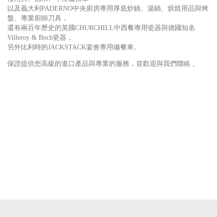
以及義大利PADERNO中央廚房專用厚底炒鍋、湯鍋、烘焙用品與烤
盤、專業廚師刀具，
還有兩百年歷史的英國CHURCHILL中西餐專用瓷器與德國知名
Villeroy & Boch瓷器，
另外比利時的JACKSTACK宴會專用備餐車。
保證提供您高級的進口產品與專業的服務，並歡迎與我們聯絡 。