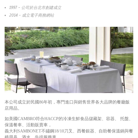
1997 - 公司於台北市創建成立
2014 - 成立電子商務網站
本公司成立於民國86年初，專門進口與銷售世界各大品牌的餐廳飯
店用品。
如美國CAMBRO符合HACCP的冷凍生鮮食品儲藏架、容器、 托盤、
保溫餐車、活動販賣車，
義大利SAMBONET不鏽鋼18/10刀叉、西餐銀器、自助餐保溫鍋與餐
檯用具、酒水、牛排服務車