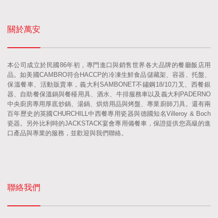
關於萬安
本公司成立於民國86年初，專門進口與銷售世界各大品牌的餐廳飯店用
品。如美國CAMBRO符合HACCP的冷凍生鮮食品儲藏架、容器、托盤、
保溫餐車、活動販賣車，義大利SAMBONET不鏽鋼18/10刀叉、西餐銀
器、自助餐保溫鍋與餐檯用具、酒水、牛排服務車以及義大利PADERNO
中央廚房專用厚底炒鍋、湯鍋、烘焙用品與烤盤、專業廚師刀具。還有兩
百年歷史的英國CHURCHILL中西餐專用瓷器與德國知名Villeroy & Boch
瓷器。另外比利時的JACKSTACK宴會專用備餐車，保證提供您高級的進
口產品與專業的服務，並歡迎與我們聯絡。
聯絡我們