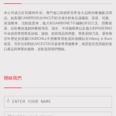
本公司成立於民國86年初，專門進口與銷售世界各大品牌的餐廳飯店用
品。如美國CAMBRO符合HACCP的冷凍生鮮食品儲藏架、容器、托盤、
保溫餐車、活動販賣車，義大利SAMBONET不鏽鋼18/10刀叉、西餐銀
器、自助餐保溫鍋與餐檯用具、酒水、牛排服務車以及義大利PADERNO
中央廚房專用厚底炒鍋、湯鍋、烘焙用品與烤盤、專業廚師刀具。還有兩
百年歷史的英國CHURCHILL中西餐專用瓷器與德國知名Villeroy & Boch
瓷器。另外比利時的JACKSTACK宴會專用備餐車，保證提供您高級的進
口產品與專業的服務，並歡迎與我們聯絡。
聯絡我們