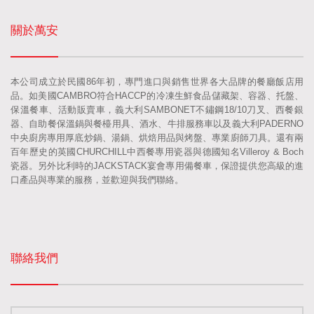
關於萬安
本公司成立於民國86年初，專門進口與銷售世界各大品牌的餐廳飯店用
品。如美國CAMBRO符合HACCP的冷凍生鮮食品儲藏架、容器、托盤、
保溫餐車、活動販賣車，義大利SAMBONET不鏽鋼18/10刀叉、西餐銀
器、自助餐保溫鍋與餐檯用具、酒水、牛排服務車以及義大利PADERNO
中央廚房專用厚底炒鍋、湯鍋、烘焙用品與烤盤、專業廚師刀具。還有兩
百年歷史的英國CHURCHILL中西餐專用瓷器與德國知名Villeroy & Boch
瓷器。另外比利時的JACKSTACK宴會專用備餐車，保證提供您高級的進
口產品與專業的服務，並歡迎與我們聯絡。
聯絡我們