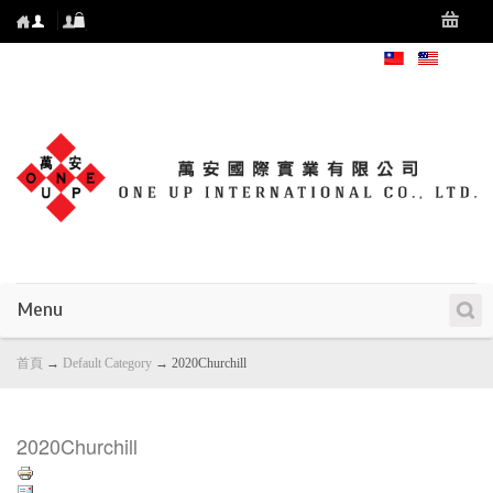
Menu
首頁
→
Default Category
→
2020Churchill
2020Churchill