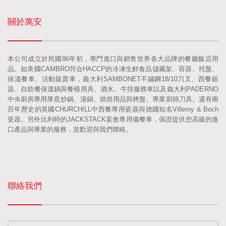
關於萬安
本公司成立於民國86年初，專門進口與銷售世界各大品牌的餐廳飯店用
品。如美國CAMBRO符合HACCP的冷凍生鮮食品儲藏架、容器、托盤、
保溫餐車、活動販賣車，義大利SAMBONET不鏽鋼18/10刀叉、西餐銀
器、自助餐保溫鍋與餐檯用具、酒水、牛排服務車以及義大利PADERNO
中央廚房專用厚底炒鍋、湯鍋、烘焙用品與烤盤、專業廚師刀具。還有兩
百年歷史的英國CHURCHILL中西餐專用瓷器與德國知名Villeroy & Boch
瓷器。另外比利時的JACKSTACK宴會專用備餐車，保證提供您高級的進
口產品與專業的服務，並歡迎與我們聯絡。
聯絡我們