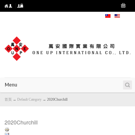
Menu
首頁
→
Default Category
→
2020Churchill
2020Churchill