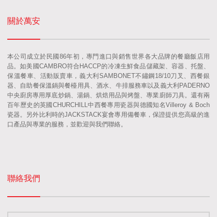
關於萬安
本公司成立於民國86年初，專門進口與銷售世界各大品牌的餐廳飯店用
品。如美國CAMBRO符合HACCP的冷凍生鮮食品儲藏架、容器、托盤、
保溫餐車、活動販賣車，義大利SAMBONET不鏽鋼18/10刀叉、西餐銀
器、自助餐保溫鍋與餐檯用具、酒水、牛排服務車以及義大利PADERNO
中央廚房專用厚底炒鍋、湯鍋、烘焙用品與烤盤、專業廚師刀具。還有兩
百年歷史的英國CHURCHILL中西餐專用瓷器與德國知名Villeroy & Boch
瓷器。另外比利時的JACKSTACK宴會專用備餐車，保證提供您高級的進
口產品與專業的服務，並歡迎與我們聯絡。
聯絡我們