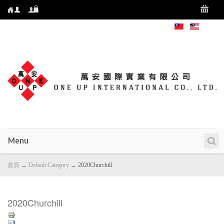
Menu
首頁
→
Default Category
→
2020Churchill
2020Churchill