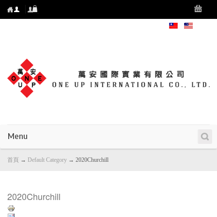
Menu
首頁
→
Default Category
→
2020Churchill
2020Churchill