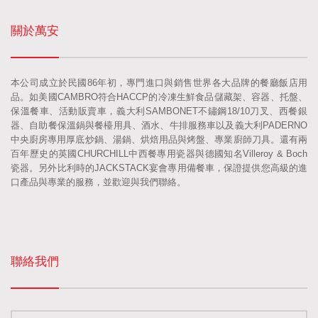
關於萬安
本公司成立於民國86年初，專門進口與銷售世界各大品牌的餐廳飯店用
品。如美國CAMBRO符合HACCP的冷凍生鮮食品儲藏架、容器、托盤、
保溫餐車、活動販賣車，義大利SAMBONET不鏽鋼18/10刀叉、西餐銀
器、自助餐保溫鍋與餐檯用具、酒水、牛排服務車以及義大利PADERNO
中央廚房專用厚底炒鍋、湯鍋、烘焙用品與烤盤、專業廚師刀具。還有兩
百年歷史的英國CHURCHILL中西餐專用瓷器與德國知名Villeroy & Boch
瓷器。另外比利時的JACKSTACK宴會專用備餐車，保證提供您高級的進
口產品與專業的服務，並歡迎與我們聯絡。
聯絡我們