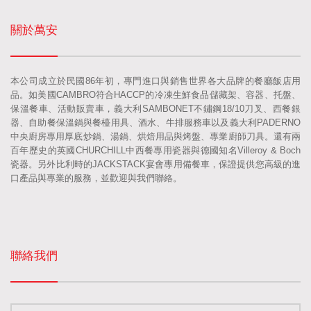
關於萬安
本公司成立於民國86年初，專門進口與銷售世界各大品牌的餐廳飯店用
品。如美國CAMBRO符合HACCP的冷凍生鮮食品儲藏架、容器、托盤、
保溫餐車、活動販賣車，義大利SAMBONET不鏽鋼18/10刀叉、西餐銀
器、自助餐保溫鍋與餐檯用具、酒水、牛排服務車以及義大利PADERNO
中央廚房專用厚底炒鍋、湯鍋、烘焙用品與烤盤、專業廚師刀具。還有兩
百年歷史的英國CHURCHILL中西餐專用瓷器與德國知名Villeroy & Boch
瓷器。另外比利時的JACKSTACK宴會專用備餐車，保證提供您高級的進
口產品與專業的服務，並歡迎與我們聯絡。
聯絡我們