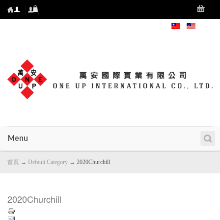
Menu
首頁
→
Default Category
→
2020Churchill
2020Churchill