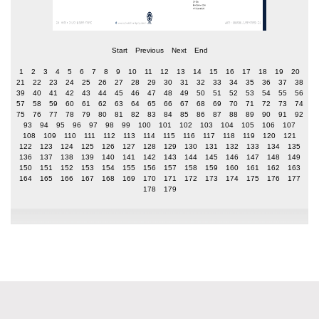
Start
Previous
Next
End
1
2
3
4
5
6
7
8
9
10
11
12
13
14
15
16
17
18
19
20
21
22
23
24
25
26
27
28
29
30
31
32
33
34
35
36
37
38
39
40
41
42
43
44
45
46
47
48
49
50
51
52
53
54
55
56
57
58
59
60
61
62
63
64
65
66
67
68
69
70
71
72
73
74
75
76
77
78
79
80
81
82
83
84
85
86
87
88
89
90
91
92
93
94
95
96
97
98
99
100
101
102
103
104
105
106
107
108
109
110
111
112
113
114
115
116
117
118
119
120
121
122
123
124
125
126
127
128
129
130
131
132
133
134
135
136
137
138
139
140
141
142
143
144
145
146
147
148
149
150
151
152
153
154
155
156
157
158
159
160
161
162
163
164
165
166
167
168
169
170
171
172
173
174
175
176
177
178
179