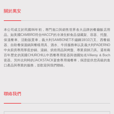
關於萬安
本公司成立於民國86年初，專門進口與銷售世界各大品牌的餐廳飯店用
品。如美國CAMBRO符合HACCP的冷凍生鮮食品儲藏架、容器、托盤、
保溫餐車、活動販賣車，義大利SAMBONET不鏽鋼18/10刀叉、西餐銀
器、自助餐保溫鍋與餐檯用具、酒水、牛排服務車以及義大利PADERNO
中央廚房專用厚底炒鍋、湯鍋、烘焙用品與烤盤、專業廚師刀具。還有兩
百年歷史的英國CHURCHILL中西餐專用瓷器與德國知名Villeroy & Boch
瓷器。另外比利時的JACKSTACK宴會專用備餐車，保證提供您高級的進
口產品與專業的服務，並歡迎與我們聯絡。
聯絡我們