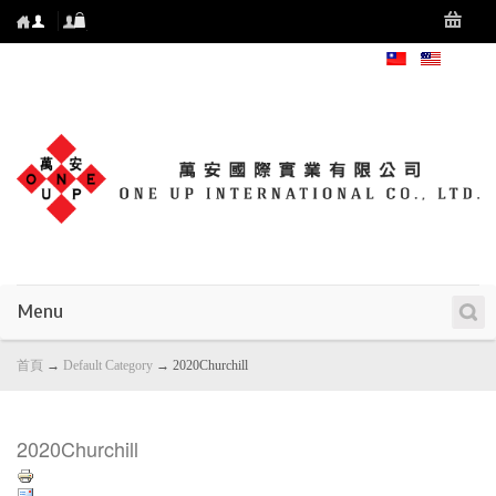
Menu
首頁
→
Default Category
→
2020Churchill
2020Churchill