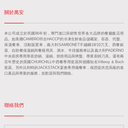
關於萬安
本公司成立於民國86年初，專門進口與銷售世界各大品牌的餐廳飯店用
品。如美國CAMBRO符合HACCP的冷凍生鮮食品儲藏架、容器、托盤、
保溫餐車、活動販賣車，義大利SAMBONET不鏽鋼18/10刀叉、西餐銀
器、自助餐保溫鍋與餐檯用具、酒水、牛排服務車以及義大利PADERNO
中央廚房專用厚底炒鍋、湯鍋、烘焙用品與烤盤、專業廚師刀具。還有兩
百年歷史的英國CHURCHILL中西餐專用瓷器與德國知名Villeroy & Boch
瓷器。另外比利時的JACKSTACK宴會專用備餐車，保證提供您高級的進
口產品與專業的服務，並歡迎與我們聯絡。
聯絡我們