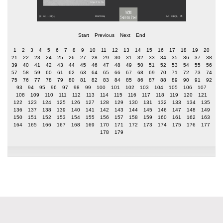
Start
Previous
Next
End
1
2
3
4
5
6
7
8
9
10
11
12
13
14
15
16
17
18
19
20
21
22
23
24
25
26
27
28
29
30
31
32
33
34
35
36
37
38
39
40
41
42
43
44
45
46
47
48
49
50
51
52
53
54
55
56
57
58
59
60
61
62
63
64
65
66
67
68
69
70
71
72
73
74
75
76
77
78
79
80
81
82
83
84
85
86
87
88
89
90
91
92
93
94
95
96
97
98
99
100
101
102
103
104
105
106
107
108
109
110
111
112
113
114
115
116
117
118
119
120
121
122
123
124
125
126
127
128
129
130
131
132
133
134
135
136
137
138
139
140
141
142
143
144
145
146
147
148
149
150
151
152
153
154
155
156
157
158
159
160
161
162
163
164
165
166
167
168
169
170
171
172
173
174
175
176
177
178
179