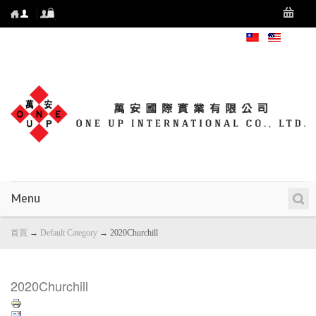
Menu
首頁
→
Default Category
→
2020Churchill
2020Churchill